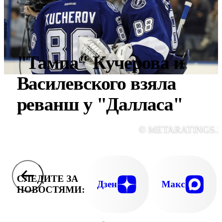
"Тампа" Кучерова и
Василевского взяла
реванш у "Далласа"
© METARATINGS.
СЛЕДИТЕ ЗА
Дзен
Макс
НОВОСТЯМИ: