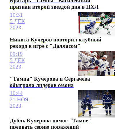
Вратарь "Тампы" Василевский
признан второй звездой дня в НХЛ
10:31
5 ДЕК
2023
Никита Кучеров повторил клубный
рекорд в игре с "Далласом"
09:19
5 ДЕК
2023
"Тампа" Кучерова и Сергачева
обыграла лидеров сезона
10:44
21 НОЯ
2023
Дубль Кучерова помог "Тампе"
прервать серию поражений