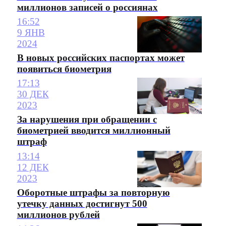
миллионов записей о россиянах
16:52
9 ЯНВ
2024
В новых российских паспортах может
появиться биометрия
17:13
30 ДЕК
2023
За нарушения при обращении с
биометрией вводится миллионный
штраф
13:14
12 ДЕК
2023
Оборотные штрафы за повторную
утечку данных достигнут 500
миллионов рублей