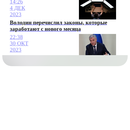
14:26
4 ДЕК
2023
Володин перечислил законы, которые
заработают с нового месяца
22:38
30 ОКТ
2023