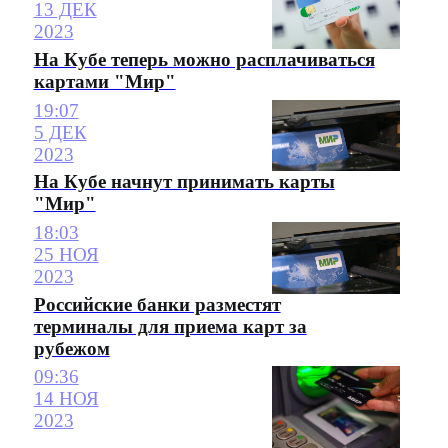
13 ДЕК
2023
На Кубе теперь можно расплачиваться
картами "Мир"
19:07
5 ДЕК
2023
На Кубе начнут принимать карты
"Мир"
18:03
25 НОЯ
2023
Российские банки разместят
терминалы для приема карт за
рубежом
09:36
14 НОЯ
2023