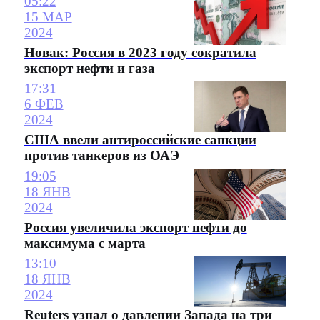
05:22
15 МАР
2024
Новак: Россия в 2023 году сократила
экспорт нефти и газа
17:31
6 ФЕВ
2024
США ввели антироссийские санкции
против танкеров из ОАЭ
19:05
18 ЯНВ
2024
Россия увеличила экспорт нефти до
максимума с марта
13:10
18 ЯНВ
2024
Reuters узнал о давлении Запада на три