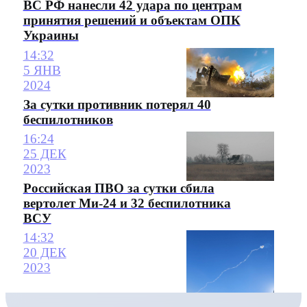
ВС РФ нанесли 42 удара по центрам
принятия решений и объектам ОПК
Украины
14:32
5 ЯНВ
2024
За сутки противник потерял 40
беспилотников
16:24
25 ДЕК
2023
Российская ПВО за сутки сбила
вертолет Ми-24 и 32 беспилотника
ВСУ
14:32
20 ДЕК
2023