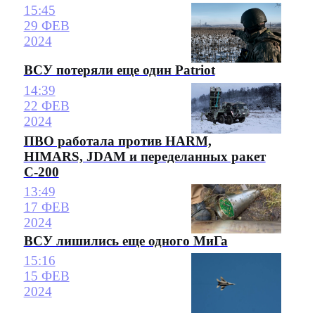
15:45
29 ФЕВ
2024
ВСУ потеряли еще один Patriot
14:39
22 ФЕВ
2024
ПВО работала против HARM,
HIMARS, JDAM и переделанных ракет
С-200
13:49
17 ФЕВ
2024
ВСУ лишились еще одного МиГа
15:16
15 ФЕВ
2024