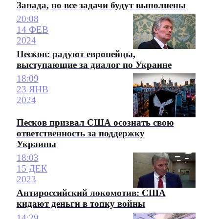
Запада, но все задачи будут выполнены
20:08
14 ФЕВ
2024
Песков: радуют европейцы,
выступающие за диалог по Украине
18:09
23 ЯНВ
2024
Песков призвал США осознать свою
ответственность за поддержку
Украины
18:03
15 ДЕК
2023
Антироссийский локомотив: США
кидают деньги в топку войны
14:29