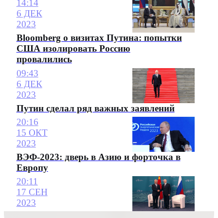
14:14
6 ДЕК
2023
Bloomberg о визитах Путина: попытки
США изолировать Россию
провалились
09:43
6 ДЕК
2023
Путин сделал ряд важных заявлений
20:16
15 ОКТ
2023
ВЭФ-2023: дверь в Азию и форточка в
Европу
20:11
17 СЕН
2023