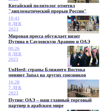
Китайский политолог отметил
"дипломатический прорыв России"
10:41
8 ДЕК
2023
Мировая пресса обсуждает визит
Путина в Саудовскую Аравию и ОАЭ
00:26
8 ДЕК
2023
UnHerd: страны Ближнего Востока
меняют Запад на других союзников
16:28
7 ДЕК
2023
Путин: ОАЭ – наш главный торговый
партнер в арабском мире