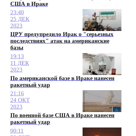
США в Ираке
23:40
25 ДЕК
2023
ЦРУ предупредило Ирак о "серьезных
последствиях" атак на американские
базы
19:13
11 ДЕК
2023
По американской базе в Ираке нанесен
ракетный удар
21:16
24 ОКТ
2023
По военной базе США в Ираке нанесен
ракетный удар
00:11