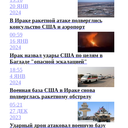
20 ЯНВ
2024
В Ираке ракетной атаке подверглись
консульство США и аэропорт
00:59
16 ЯНВ
2024
Ирак назвал удары США по целям в
Багдаде "опасной эскалацией"
18:55
4 ЯНВ
2024
Военная база США в Ираке снова
подверглась ракетному обстрелу
05:21
27 ДЕК
2023
Ударный дрон атаковал военную базу