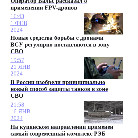
Оператор Вальс рассказал о
применении FPV-дронов
16:43
1 ФЕВ
2024
Новые средства борьбы с дронами
ВСУ регулярно поставляются в зону
СВО
19:57
21 ЯНВ
2024
В России изобрели принципиально
новый способ защиты танков в зоне
СВО
21:58
16 ЯНВ
2024
На купянском направлении применен
самый современный комплекс РЭБ