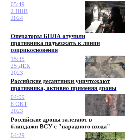
05:49
2 ЯНВ
2024
Операторы БПЛА отучили
противника подъезжать к линии
соприкосновения
15:35
25 ДЕК
2023
Российские десантники уничтожают
противника, активно применяя дроны
04:09
6 ОКТ
2023
Российские дроны залетают в
блиндажи ВСУ с "парадного входа"
04:29