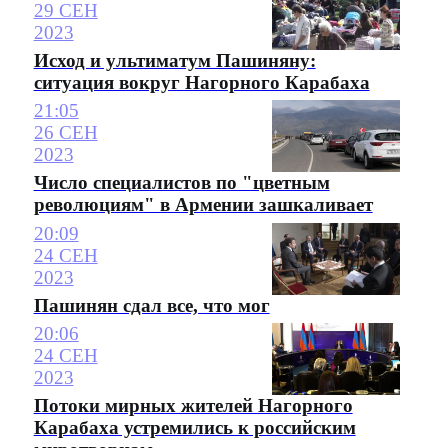
29 СЕН
2023
Исход и ультиматум Пашиняну:
ситуация вокруг Нагорного Карабаха
21:05
26 СЕН
2023
Число специалистов по "цветным
революциям" в Армении зашкаливает
20:09
24 СЕН
2023
Пашинян сдал все, что мог
20:06
24 СЕН
2023
Потоки мирных жителей Нагорного
Карабаха устремились к российским