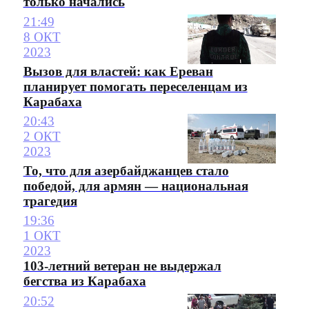
только начались
21:49
8 ОКТ
2023
Вызов для властей: как Ереван
планирует помогать переселенцам из
Карабаха
20:43
2 ОКТ
2023
То, что для азербайджанцев стало
победой, для армян — национальная
трагедия
19:36
1 ОКТ
2023
103-летний ветеран не выдержал
бегства из Карабаха
20:52