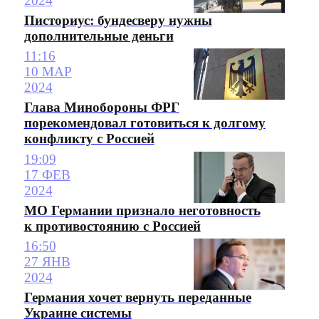
2024
Писториус: бундесверу нужны
дополнительные деньги
11:16
10 МАР
2024
Глава Минобороны ФРГ
порекомендовал готовиться к долгому
конфликту с Россией
19:09
17 ФЕВ
2024
МО Германии признало неготовность
к противостоянию с Россией
16:50
27 ЯНВ
2024
Германия хочет вернуть переданные
Украине системы