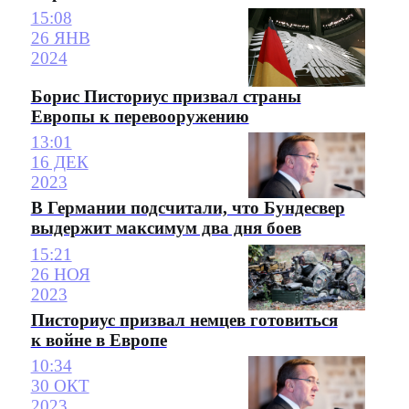
15:08
26 ЯНВ
2024
Борис Писториус призвал страны
Европы к перевооружению
13:01
16 ДЕК
2023
В Германии подсчитали, что Бундесвер
выдержит максимум два дня боев
15:21
26 НОЯ
2023
Писториус призвал немцев готовиться
к войне в Европе
10:34
30 ОКТ
2023