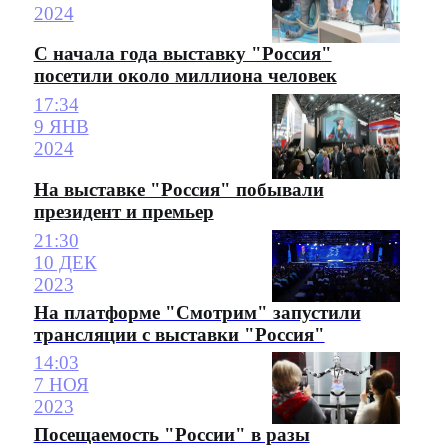
2024
С начала года выставку "Россия"
посетили около миллиона человек
17:34
9 ЯНВ
2024
На выставке "Россия" побывали
президент и премьер
21:30
10 ДЕК
2023
На платформе "Смотрим" запустили
трансляции с выставки "Россия"
14:03
7 НОЯ
2023
Посещаемость "России" в разы