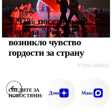
У 97% посетителей
форума "Россия"
возникло чувство
гордости за страну
© РИА НОВОС
СЛЕДИТЕ ЗА
Дзен
Макс
НОВОСТЯМИ: