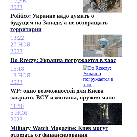
1 ДЕК
2023
Politico: Украине надо думать о
будущем на Западе, а не возвращать
территории
13:22
27 НОЯ
2023
Do Rzeczy: Украина погружается в хаос
16:18
13 НОЯ
2023
WP: окно возможностей для Киева
закрыто, ВСУ измотаны, оружия мало
11:50
6 НОЯ
2023
Military Watch Magazine: Киев могут
отрезать от финансирования