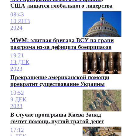
США лишатся глобального лидерства
08:43
10 ЯНВ
2024
MWM: элитная бригада ВСУ на грани
разгрома из-за дефицита боеприпасов
19:21
13 ДЕК
2023
Прекращение американской помощи
прекратит существование Украины
10:52
9 ДЕК
2023
В случае проигрыша Киева Запад
сочтет помощь пустой тратой денег
17:12