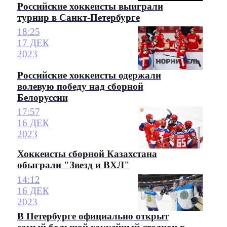
Российские хоккеисты выиграли
турнир в Санкт-Петербурге
18:25
17 ДЕК
2023
Российские хоккеисты одержали
волевую победу над сборной
Белоруссии
17:57
16 ДЕК
2023
Хоккеисты сборной Казахстана
обыграли "Звезд и ВХЛ"
14:12
16 ДЕК
2023
В Петербурге официально открыт