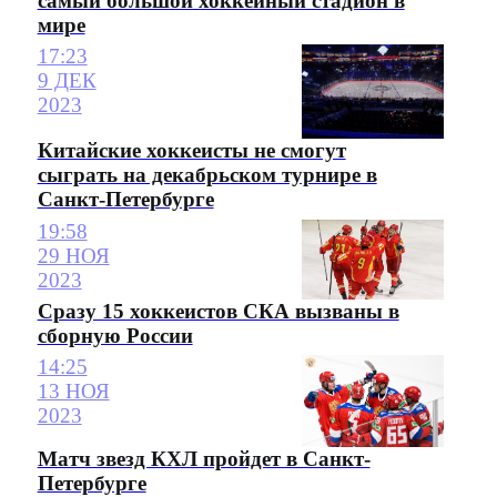
самый большой хоккейный стадион в
мире
17:23
9 ДЕК
2023
Китайские хоккеисты не смогут
сыграть на декабрьском турнире в
Санкт-Петербурге
19:58
29 НОЯ
2023
Сразу 15 хоккеистов СКА вызваны в
сборную России
14:25
13 НОЯ
2023
Матч звезд КХЛ пройдет в Санкт-
Петербурге