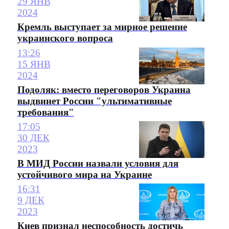
29 ЯНВ
2024
Кремль выступает за мирное решение
украинского вопроса
13:26
15 ЯНВ
2024
Подоляк: вместо переговоров Украина
выдвинет России "ультимативные
требования"
17:05
30 ДЕК
2023
В МИД России назвали условия для
устойчивого мира на Украине
16:31
9 ДЕК
2023
Киев признал неспособность достичь