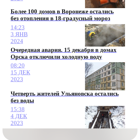
Более 100 домов в Воронеже остались
без отопления в 18-градусный мороз
14:23
3 ЯНВ
2024
Очередная авария. 15 декабря в домах
Орска отключили холодную воду
08:20
15 ДЕК
2023
Четверть жителей Ульяновска остались
без воды
15:38
4 ДЕК
2023