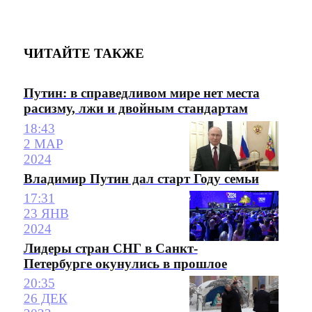
ЧИТАЙТЕ ТАКЖЕ
Путин: в справедливом мире нет места
расизму, лжи и двойным стандартам
18:43
2 МАР
2024
Владимир Путин дал старт Году семьи
17:31
23 ЯНВ
2024
Лидеры стран СНГ в Санкт-
Петербурге окунулись в прошлое
20:35
26 ДЕК