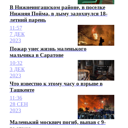
В Нижнеингашском районе, в поселке
Нижняя Пойма, в дыму задохнулся 18-
летний парень
11:57
7 ДЕК
2023
Пожар унес жизнь маленького
мальчика в Саратове
10:32
3 ДЕК
2023
Что известно к этому часу о взрыве в
Ташкенте
11:36
28 СЕН
2023
Маленький москвич погиб, выпав с 9-