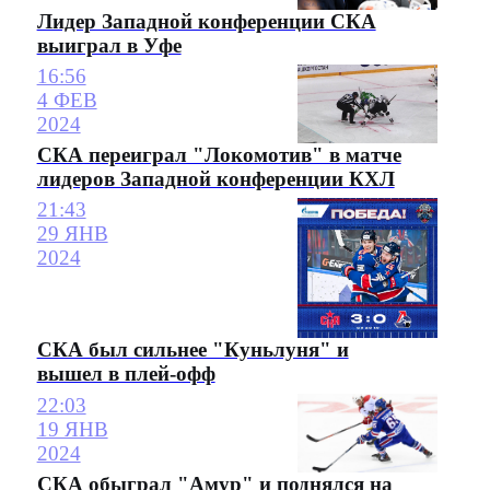
Лидер Западной конференции СКА
выиграл в Уфе
16:56
4 ФЕВ
2024
СКА переиграл "Локомотив" в матче
лидеров Западной конференции КХЛ
21:43
29 ЯНВ
2024
СКА был сильнее "Куньлуня" и
вышел в плей-офф
22:03
19 ЯНВ
2024
СКА обыграл "Амур" и поднялся на