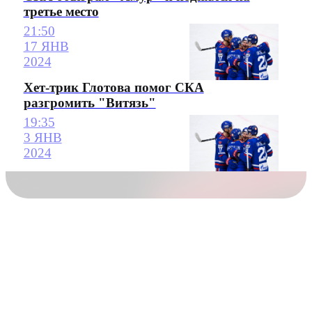
третье место
21:50
17 ЯНВ
2024
Хет-трик Глотова помог СКА
разгромить "Витязь"
19:35
3 ЯНВ
2024