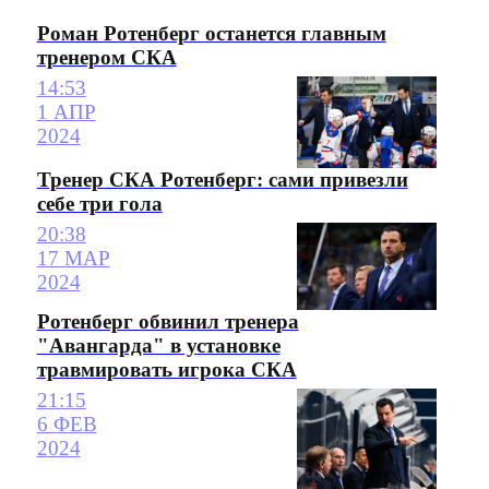
Роман Ротенберг останется главным
тренером СКА
14:53
1 АПР
2024
Тренер СКА Ротенберг: сами привезли
себе три гола
20:38
17 МАР
2024
Ротенберг обвинил тренера
"Авангарда" в установке
травмировать игрока СКА
21:15
6 ФЕВ
2024