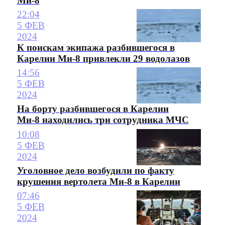
Ми-8
22:04
5 ФЕВ
2024
К поискам экипажа разбившегося в
Карелии Ми-8 привлекли 29 водолазов
14:56
5 ФЕВ
2024
На борту разбившегося в Карелии
Ми-8 находились три сотрудника МЧС
10:08
5 ФЕВ
2024
Уголовное дело возбудили по факту
крушения вертолета Ми-8 в Карелии
07:46
5 ФЕВ
2024