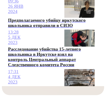
09:36
26 ЯНВ
2024
Предполагаемого убийцу иркутского
школьника отправили в СИЗО
13:28
5 ДЕК
2023
Расследование убийства 15-летнего
школьника в Иркутске взял на
контроль Центральный аппарат
Следственного комитета России
17:31
4 ДЕК
2023