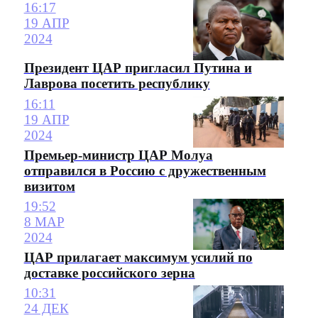
16:17
19 АПР
2024
Президент ЦАР пригласил Путина и
Лаврова посетить республику
16:11
19 АПР
2024
Премьер-министр ЦАР Молуа
отправился в Россию с дружественным
визитом
19:52
8 МАР
2024
ЦАР прилагает максимум усилий по
доставке российского зерна
10:31
24 ДЕК