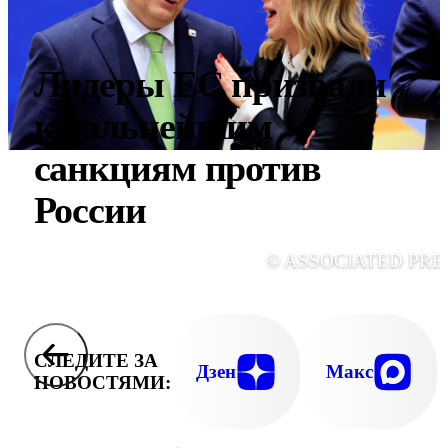
Лидеры ЕС призвали
к дальнейшим
санкциям против
России
© ASSOCIATED PRE
СЛЕДИТЕ ЗА
Дзен
Макс
НОВОСТЯМИ: