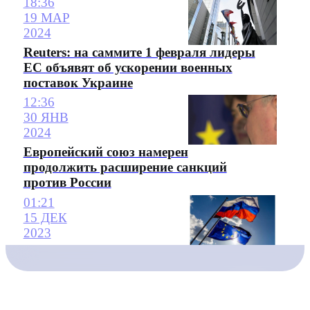
18:36
19 МАР
2024
Reuters: на саммите 1 февраля лидеры
ЕС объявят об ускорении военных
поставок Украине
12:36
30 ЯНВ
2024
Европейский союз намерен
продолжить расширение санкций
против России
01:21
15 ДЕК
2023