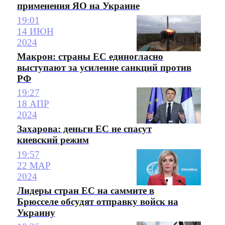
применения ЯО на Украине
19:01
14 ИЮН
2024
Макрон: страны ЕС единогласно
выступают за усиление санкций против
РФ
19:27
18 АПР
2024
Захарова: деньги ЕС не спасут
киевский режим
19:57
22 МАР
2024
Лидеры стран ЕС на саммите в
Брюсселе обсудят отправку войск на
Украину