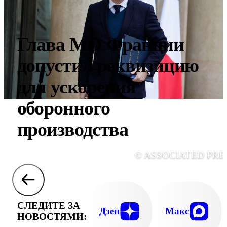
Глава МО Франции
допустил реквизицию
для ускорения
оборонного
производства
© ASSOCIATED PRE
СЛЕДИТЕ ЗА
Дзен
Макс
НОВОСТЯМИ: