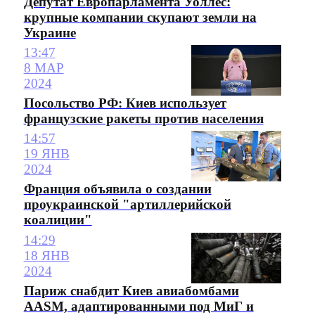
Депутат Европарламента Уоллес:
крупные компании скупают земли на
Украине
13:47
8 МАР
2024
Посольство РФ: Киев использует
французские ракеты против населения
14:57
19 ЯНВ
2024
Франция объявила о создании
проукраинской "артиллерийской
коалиции"
14:29
18 ЯНВ
2024
Париж снабдит Киев авиабомбами
AASM, адаптированными под МиГ и