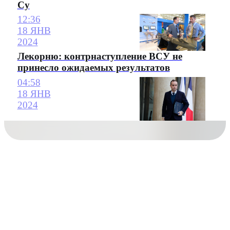
Су
12:36
18 ЯНВ
2024
Лекорню: контрнаступление ВСУ не
принесло ожидаемых результатов
04:58
18 ЯНВ
2024