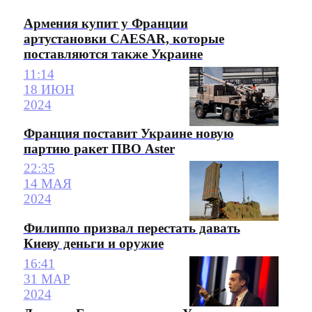
Армения купит у Франции
артустановки CAESAR, которые
поставляются также Украине
11:14
18 ИЮН
2024
Франция поставит Украине новую
партию ракет ПВО Aster
22:35
14 МАЯ
2024
Филиппо призвал перестать давать
Киеву деньги и оружие
16:41
31 МАР
2024