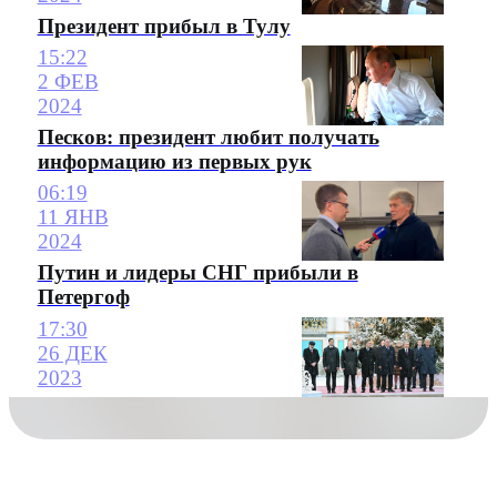
Президент прибыл в Тулу
15:22
2 ФЕВ
2024
Песков: президент любит получать
информацию из первых рук
06:19
11 ЯНВ
2024
Путин и лидеры СНГ прибыли в
Петергоф
17:30
26 ДЕК
2023