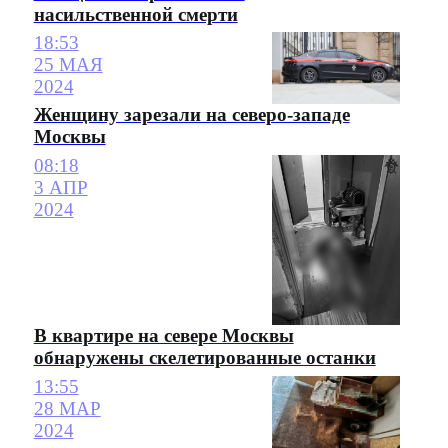
насильственной смерти
18:53
25 МАЯ
2024
Женщину зарезали на северо-западе
Москвы
08:18
3 АПР
2024
В квартире на севере Москвы
обнаружены скелетированные останки
13:55
28 МАР
2024