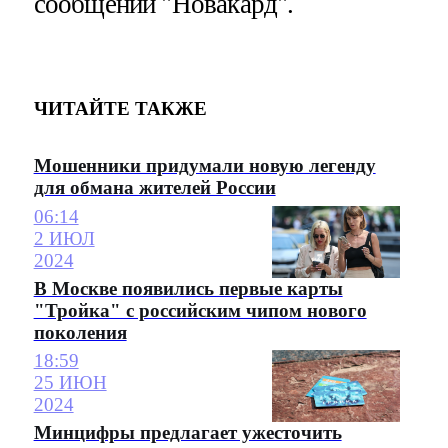
сообщении "Новакард".
ЧИТАЙТЕ ТАКЖЕ
Мошенники придумали новую легенду
для обмана жителей России
06:14
2 ИЮЛ
2024
В Москве появились первые карты
"Тройка" с российским чипом нового
поколения
18:59
25 ИЮН
2024
Минцифры предлагает ужесточить