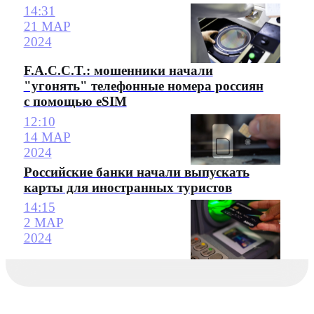
14:31
21 МАР
2024
F.A.C.C.T.: мошенники начали
"угонять" телефонные номера россиян
с помощью eSIM
12:10
14 МАР
2024
Российские банки начали выпускать
карты для иностранных туристов
14:15
2 МАР
2024