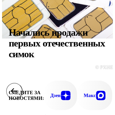
Начались продажи
первых отечественных
симок
© PXHE
СЛЕДИТЕ ЗА
Дзен
Макс
НОВОСТЯМИ: