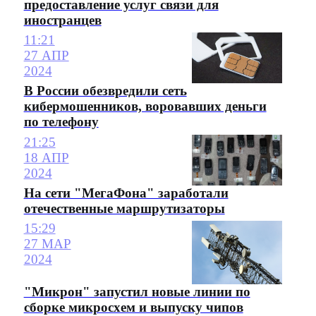
предоставление услуг связи для
иностранцев
11:21
27 АПР
2024
В России обезвредили сеть
кибермошенников, воровавших деньги
по телефону
21:25
18 АПР
2024
На сети "МегаФона" заработали
отечественные маршрутизаторы
15:29
27 МАР
2024
"Микрон" запустил новые линии по
сборке микросхем и выпуску чипов