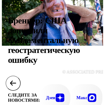
Бреннер: США
допустили
фундаментальную
геостратегическую
ошибку
© ASSOCIATED PRE
СЛЕДИТЕ ЗА
Дзен
Макс
НОВОСТЯМИ: