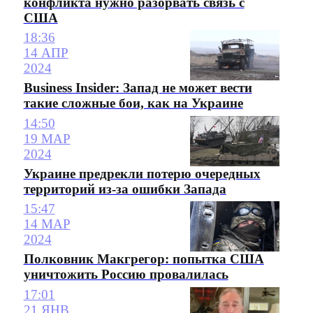
конфликта нужно разорвать связь с
США
18:36
14 АПР
2024
Business Insider: Запад не может вести
такие сложные бои, как на Украине
14:50
19 МАР
2024
Украине предрекли потерю очередных
территорий из-за ошибки Запада
15:47
14 МАР
2024
Полковник Макгрегор: попытка США
уничтожить Россию провалилась
17:01
21 ЯНВ