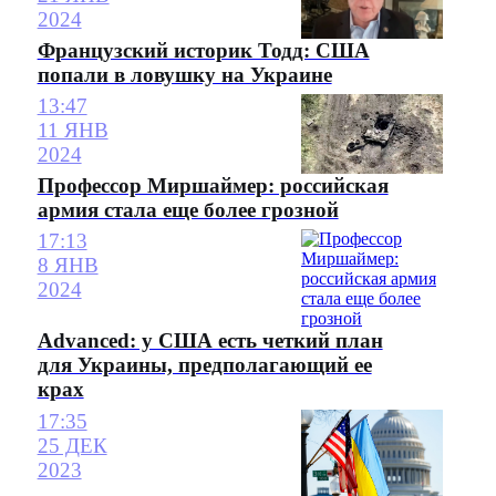
2024
Французский историк Тодд: США
попали в ловушку на Украине
13:47
11 ЯНВ
2024
Профессор Миршаймер: российская
армия стала еще более грозной
17:13
8 ЯНВ
2024
Advanced: у США есть четкий план
для Украины, предполагающий ее
крах
17:35
25 ДЕК
2023