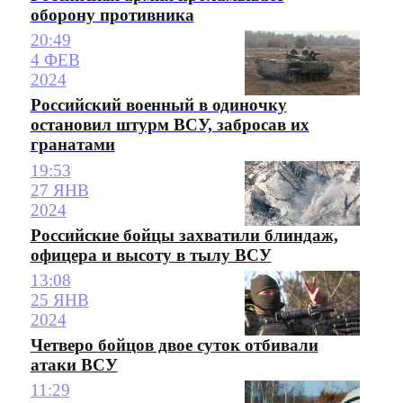
оборону противника
20:49
4 ФЕВ
2024
Российский военный в одиночку
остановил штурм ВСУ, забросав их
гранатами
19:53
27 ЯНВ
2024
Российские бойцы захватили блиндаж,
офицера и высоту в тылу ВСУ
13:08
25 ЯНВ
2024
Четверо бойцов двое суток отбивали
атаки ВСУ
11:29