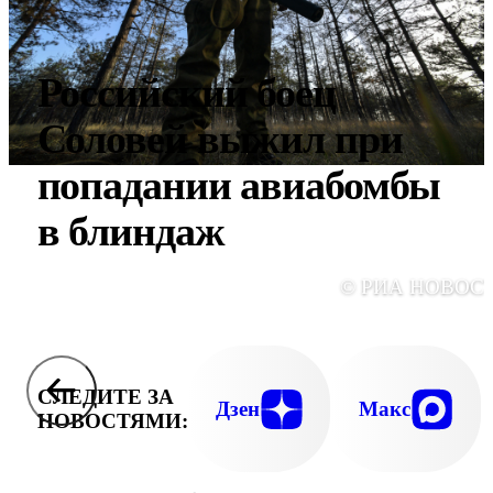
Российский боец
Соловей выжил при
попадании авиабомбы
в блиндаж
© РИА НОВОС
СЛЕДИТЕ ЗА
Дзен
Макс
НОВОСТЯМИ: