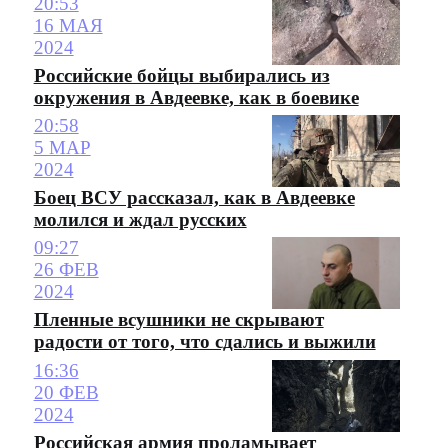
20:53
16 МАЯ
2024
Российские бойцы выбирались из
окружения в Авдеевке, как в боевике
20:58
5 МАР
2024
Боец ВСУ рассказал, как в Авдеевке
молился и ждал русских
09:27
26 ФЕВ
2024
Пленные всушники не скрывают
радости от того, что сдались и выжили
16:36
20 ФЕВ
2024
Российская армия проламывает