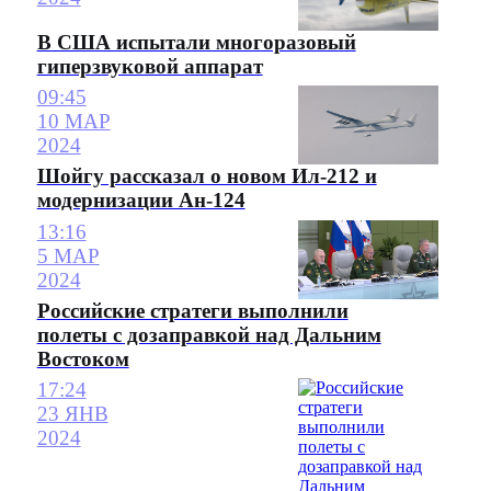
В США испытали многоразовый
гиперзвуковой аппарат
09:45
10 МАР
2024
Шойгу рассказал о новом Ил-212 и
модернизации Ан-124
13:16
5 МАР
2024
Российские стратеги выполнили
полеты с дозаправкой над Дальним
Востоком
17:24
23 ЯНВ
2024