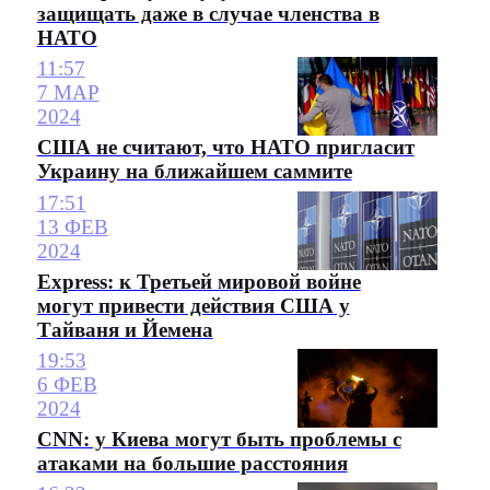
защищать даже в случае членства в
НАТО
11:57
7 МАР
2024
США не считают, что НАТО пригласит
Украину на ближайшем саммите
17:51
13 ФЕВ
2024
Express: к Третьей мировой войне
могут привести действия США у
Тайваня и Йемена
19:53
6 ФЕВ
2024
CNN: у Киева могут быть проблемы с
атаками на большие расстояния