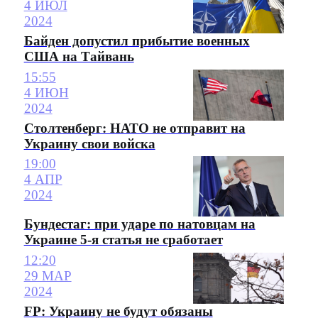
4 ИЮЛ
2024
Байден допустил прибытие военных
США на Тайвань
15:55
4 ИЮН
2024
Столтенберг: НАТО не отправит на
Украину свои войска
19:00
4 АПР
2024
Бундестаг: при ударе по натовцам на
Украине 5-я статья не сработает
12:20
29 МАР
2024
FP: Украину не будут обязаны