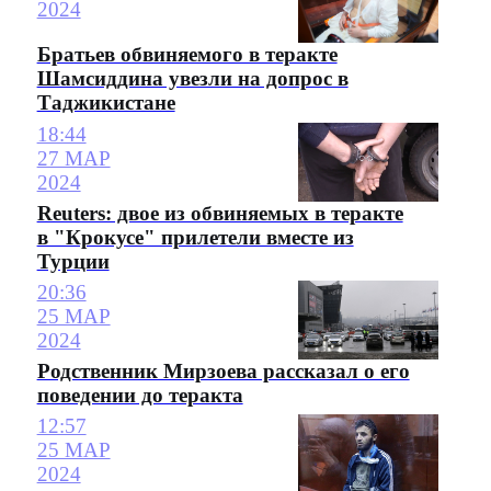
2024
Братьев обвиняемого в теракте
Шамсиддина увезли на допрос в
Таджикистане
18:44
27 МАР
2024
Reuters: двое из обвиняемых в теракте
в "Крокусе" прилетели вместе из
Турции
20:36
25 МАР
2024
Родственник Мирзоева рассказал о его
поведении до теракта
12:57
25 МАР
2024