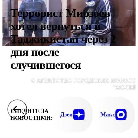
Террорист Мирзоев
хотел вернуться в
Таджикистан через 2
дня после
случившегося
© АГЕНТСТВО ГОРОДСКИХ НОВОСТ
"МОСКВ
СЛЕДИТЕ ЗА
Дзен
Макс
НОВОСТЯМИ: