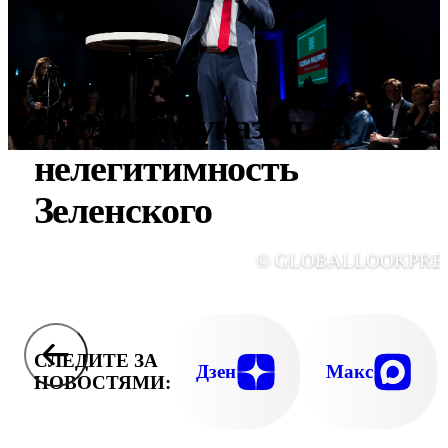
Филиппо указал на
нелегитимность
Зеленского
© GLOBALLOOKPRE
СЛЕДИТЕ ЗА
Дзен
Макс
НОВОСТЯМИ: