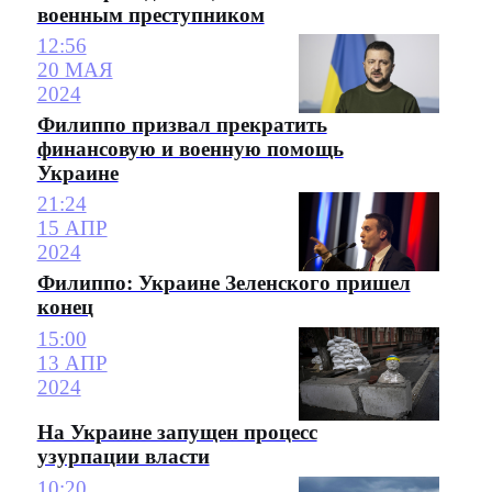
военным преступником
12:56
20 МАЯ
2024
Филиппо призвал прекратить
финансовую и военную помощь
Украине
21:24
15 АПР
2024
Филиппо: Украине Зеленского пришел
конец
15:00
13 АПР
2024
На Украине запущен процесс
узурпации власти
10:20