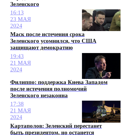
Зеленского
16:13
23 МАЯ
2024
Маск после истечения срока
Зеленского усомнился, что США
защищают демократию
19:43
21 МАЯ
2024
Филиппо: поддержка Киева Западом
после истечения полномочий
Зеленского незаконна
17:38
21 МАЯ
2024
Картаполов: Зеленский перестанет
быть президентом, но останется