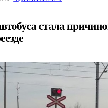
втобуса стала причино
еезде