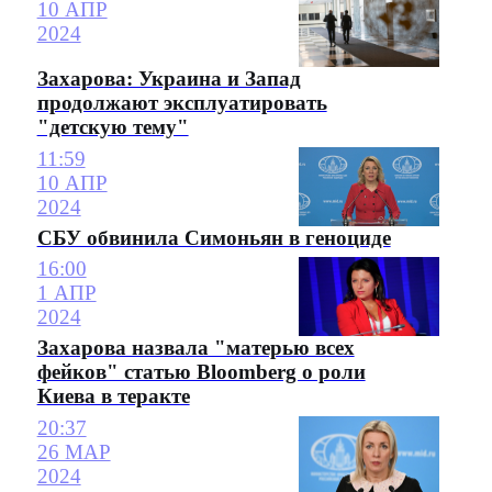
10 АПР
2024
Захарова: Украина и Запад
продолжают эксплуатировать
"детскую тему"
11:59
10 АПР
2024
СБУ обвинила Симоньян в геноциде
16:00
1 АПР
2024
Захарова назвала "матерью всех
фейков" статью Bloomberg о роли
Киева в теракте
20:37
26 МАР
2024