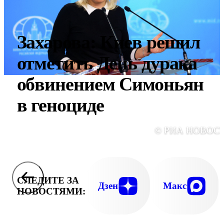
Захарова: Киев решил
отметить День дурака
обвинением Симоньян
в геноциде
© РИА НОВОС
СЛЕДИТЕ ЗА
Дзен
Макс
НОВОСТЯМИ: