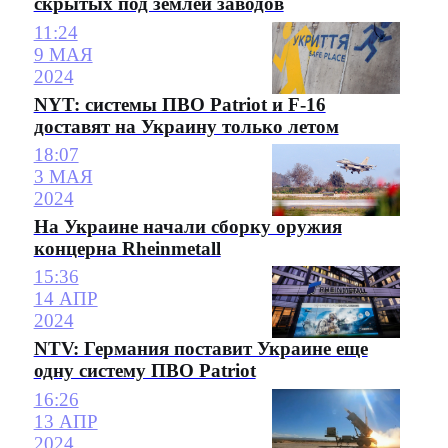
скрытых под землей заводов
11:24
9 МАЯ
2024
NYT: системы ПВО Patriot и F-16
доставят на Украину только летом
18:07
3 МАЯ
2024
На Украине начали сборку оружия
концерна Rheinmetall
15:36
14 АПР
2024
NTV: Германия поставит Украине еще
одну систему ПВО Patriot
16:26
13 АПР
2024