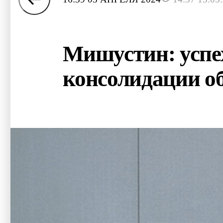
Мишустин: успе
консолидации о