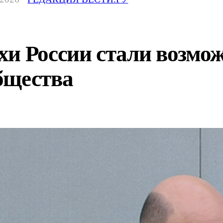
хи России стали возмо
бщества