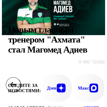
Новым главным
тренером "Ахмата"
стал Магомед Адиев
© ФК "АХМА
СЛЕДИТЕ ЗА
Дзен
Макс
НОВОСТЯМИ: