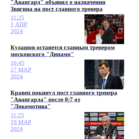
"Авангард" объявил о назначении
Звягина на пост главного тренера
11:25
1 АПР
2024
Кудашов останется главным тренером
московского "Динамо"
16:45
27 МАР
2024
Кравец покинул пост главного тренера
"Авангарда" после 0:7 от
"Локомотива"
11:25
19 МАР
2024