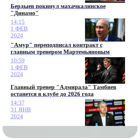
Бердыев покинул махачкалинское
"Динамо"
14:15
1 ФЕВ
2024
"Амур" переподписал контракт с
главным тренером Мартемьяновым
10:59
1 ФЕВ
2024
Главный тренер "Адмирала" Тамбиев
останется в клубе до 2026 года
14:37
31 ЯНВ
2024