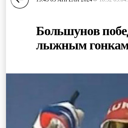
Большунов побед
лыжным гонка