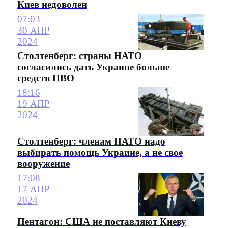
Киев недоволен
07:03
30 АПР
2024
Столтенберг: страны НАТО
согласились дать Украине больше
средств ПВО
18:16
19 АПР
2024
Столтенберг: членам НАТО надо
выбирать помощь Украине, а не свое
вооружение
17:08
17 АПР
2024
Пентагон: США не поставляют Киеву