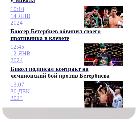
у Бивола
10:10
14 ЯНВ
2024
Боксер Бетербиев обвинил своего
противника в клевете
12:45
12 ЯНВ
2024
Бивол подписал контракт на
чемпионский бой против Бетербиева
13:07
30 ДЕК
2023