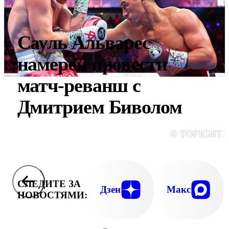
Сауль Альварес
намерен провести
матч-реванш с
Дмитрием Биволом
© TOFIGHT.
СЛЕДИТЕ ЗА
Дзен
Макс
НОВОСТЯМИ: