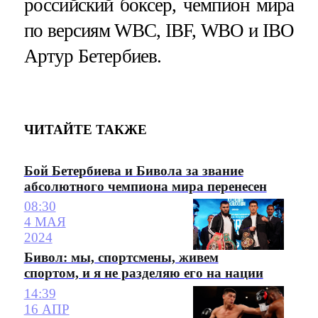
российский боксер, чемпион мира
по версиям WBC, IBF, WBO и IBO
Артур Бетербиев.
ЧИТАЙТЕ ТАКЖЕ
Бой Бетербиева и Бивола за звание
абсолютного чемпиона мира перенесен
08:30
4 МАЯ
2024
Бивол: мы, спортсмены, живем
спортом, и я не разделяю его на нации
14:39
16 АПР