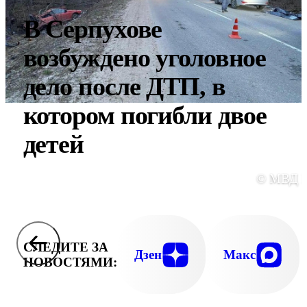
В Серпухове
возбуждено уголовное
дело после ДТП, в
котором погибли двое
детей
© МВД 
СЛЕДИТЕ ЗА
Дзен
Макс
НОВОСТЯМИ: