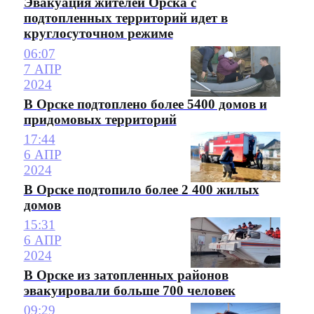
Эвакуация жителей Орска с
подтопленных территорий идет в
круглосуточном режиме
06:07
7 АПР
2024
В Орске подтоплено более 5400 домов и
придомовых территорий
17:44
6 АПР
2024
В Орске подтопило более 2 400 жилых
домов
15:31
6 АПР
2024
В Орске из затопленных районов
эвакуировали больше 700 человек
09:29