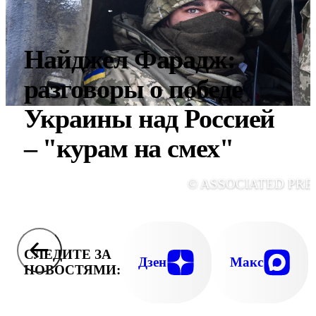
Найджел Фарадж:
разговоры о победе
Украины над Россией
– "курам на смех"
© ASSOCIATED PRE
СЛЕДИТЕ ЗА
Дзен
Макс
НОВОСТЯМИ: