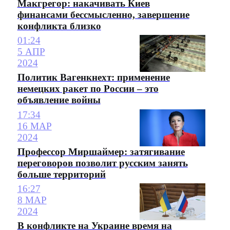
Макгрегор: накачивать Киев
финансами бессмысленно, завершение
конфликта близко
01:24
5 АПР
2024
Политик Вагенкнехт: применение
немецких ракет по России – это
объявление войны
17:34
16 МАР
2024
Профессор Миршаймер: затягивание
переговоров позволит русским занять
больше территорий
16:27
8 МАР
2024
В конфликте на Украине время на