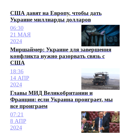
США давят на Европу, чтобы дать
Украине миллиарды долларов
06:30
21 МАЯ
2024
Миршаймер: Украине для завершения
конфликта нужно разорвать связь с
США
18:36
14 АПР
2024
Главы МИД Великобритании и
Франции: если Украина проиграет, мы
все проиграем
07:21
8 АПР
2024