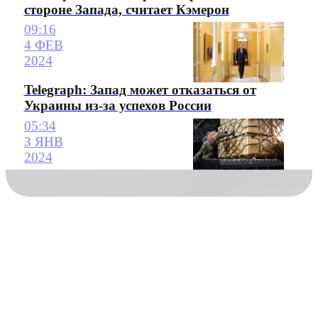
стороне Запада, считает Кэмерон
09:16
4 ФЕВ
2024
Telegraph: Запад может отказаться от
Украины из-за успехов России
05:34
3 ЯНВ
2024