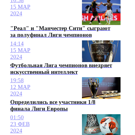
16:58
15 МАР
2024
"Реал" и "Манчестер Сити" сыграют
за полуфинал Лиги чемпионов
14:14
15 МАР
2024
Футбольная Лига чемпионов внедряет
искусственный интеллект
19:58
12 МАР
2024
Определились все участники 1/8
финала Лиги Европы
01:50
23 ФЕВ
2024