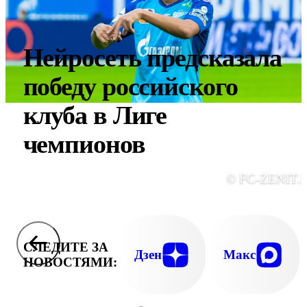
Нейросеть предсказала
победу российского
клуба в Лиге
чемпионов
© FC-ZENIT.
СЛЕДИТЕ ЗА
Дзен
Макс
НОВОСТЯМИ: