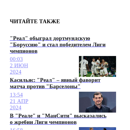
ЧИТАЙТЕ ТАКЖЕ
"Реал" обыграл дортмундскую
"Боруссию" и стал победителем Лиги
чемпионов
00:03
2 ИЮН
2024
Касильяс: "Реал" – явный фаворит
матча против "Барселоны"
13:54
21 АПР
2024
В "Реале" и "МанСити" высказались
о жребии Лиги чемпионов