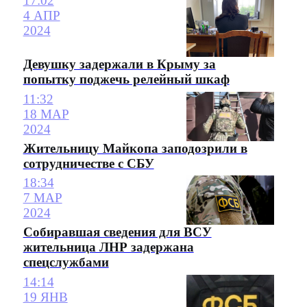
17:02
4 АПР
2024
Девушку задержали в Крыму за
попытку поджечь релейный шкаф
11:32
18 МАР
2024
Жительницу Майкопа заподозрили в
сотрудничестве с СБУ
18:34
7 МАР
2024
Собиравшая сведения для ВСУ
жительница ЛНР задержана
спецслужбами
14:14
19 ЯНВ