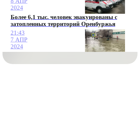
8 АПР
2024
Более 6,1 тыс. человек эвакуированы с
затопленных территорий Оренбуржья
21:43
7 АПР
2024