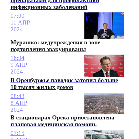
препаратами для профилактики
инфекционных заболеваний
07:00
11 АПР
2024
Мурашко: медучреждения в зоне
подтопления эвакуированы
16:04
9 АПР
2024
В Оренбуржье паводок затопил больше
10 тысяч жилых домов
08:48
8 АПР
2024
В стационарах Орска приостановлена
плановая медицинская помощь
07:15