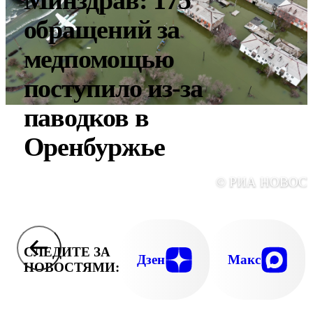
Минздрав: 175
обращений за
медпомощью
поступило из-за
паводков в
Оренбуржье
© РИА НОВОС
СЛЕДИТЕ ЗА
Дзен
Макс
НОВОСТЯМИ: