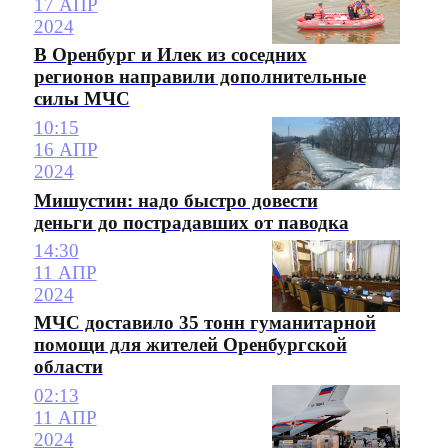
17 АПР
2024
В Оренбург и Илек из соседних
регионов направили дополнительные
силы МЧС
10:15
16 АПР
2024
Мишустин: надо быстро довести
деньги до пострадавших от паводка
14:30
11 АПР
2024
МЧС доставило 35 тонн гуманитарной
помощи для жителей Оренбургской
области
02:13
11 АПР
2024