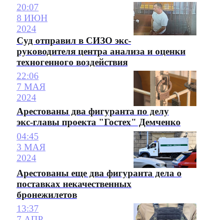
20:07
8 ИЮН
2024
Суд отправил в СИЗО экс-
руководителя центра анализа и оценки
техногенного воздействия
22:06
7 МАЯ
2024
Арестованы два фигуранта по делу
экс-главы проекта "Гостех" Демченко
04:45
3 МАЯ
2024
Арестованы еще два фигуранта дела о
поставках некачественных
бронежилетов
13:37
7 АПР