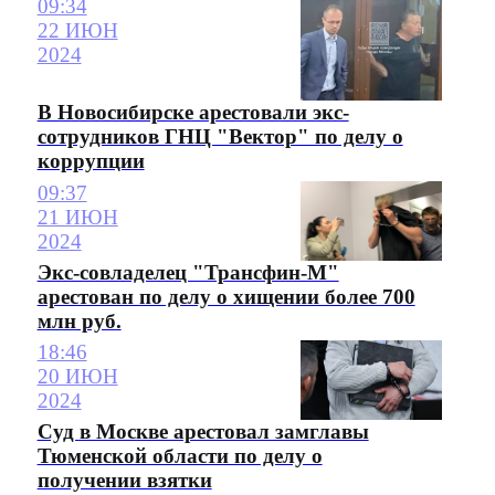
09:34
22 ИЮН
2024
В Новосибирске арестовали экс-
сотрудников ГНЦ "Вектор" по делу о
коррупции
09:37
21 ИЮН
2024
Экс-совладелец "Трансфин-М"
арестован по делу о хищении более 700
млн руб.
18:46
20 ИЮН
2024
Суд в Москве арестовал замглавы
Тюменской области по делу о
получении взятки