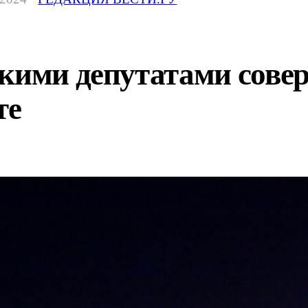
скими депутатами сов
те